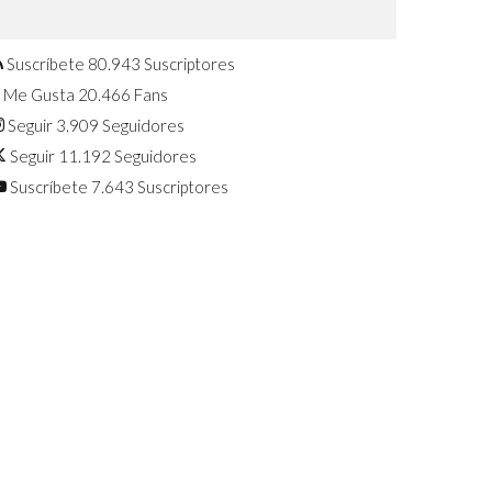
Confirmado: El Huawei Watch GT 7
Pro será presentado este 5 de
agosto
Suscríbete
80.943
Suscriptores
Me Gusta
20.466
Fans
Seguir
3.909
Seguidores
Seguir
11.192
Seguidores
Suscríbete
7.643
Suscriptores