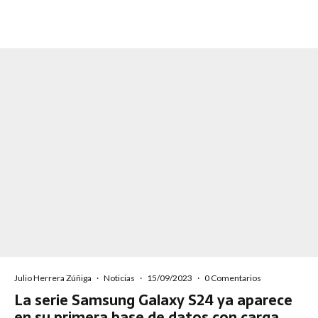
Julio Herrera Zúñiga
·
Noticias
·
15/09/2023
·
0 Comentarios
La serie Samsung Galaxy S24 ya aparece
en su primera base de datos con carga