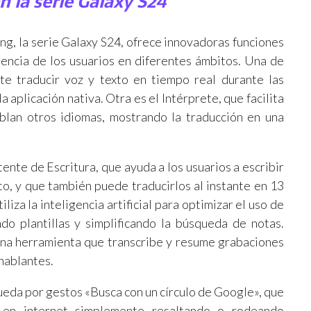
n la serie Galaxy S24
, la serie Galaxy S24, ofrece innovadoras funciones
riencia de los usuarios en diferentes ámbitos. Una de
te traducir voz y texto en tiempo real durante las
a aplicación nativa. Otra es el Intérprete, que facilita
blan otros idiomas, mostrando la traducción en una
ente de Escritura, que ayuda a los usuarios a escribir
o, y que también puede traducirlos al instante en 13
liza la inteligencia artificial para optimizar el uso de
 plantillas y simplificando la búsqueda de notas.
una herramienta que transcribe y resume grabaciones
 hablantes.
ueda por gestos «Busca con un círculo de Google», que
s en internet simplemente resaltando o rodeando