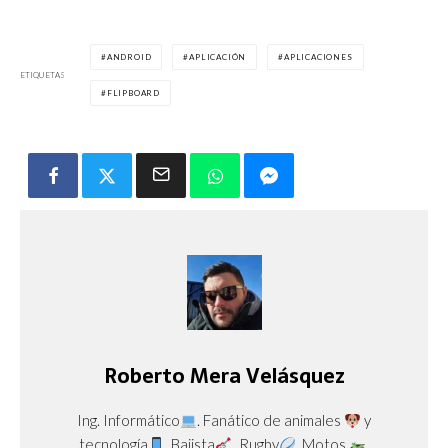
ANDROID
APLICACIÓN
APLICACIONES
ETIQUETAS
FLIPBOARD
Roberto Mera Velásquez
Ing. Informático
. Fanático de animales
y
tecnología
. Bajista
. Rugby
. Motos
.