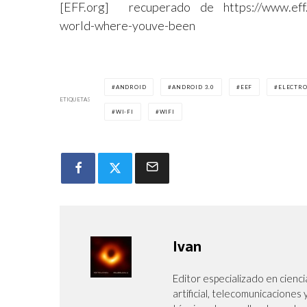
[EFF.org] recuperado de https://www.eff.or
world-where-youve-been
ANDROID
ANDROID 3.0
EEF
ELECTRO
ETIQUETAS
WI-FI
WIFI
Ivan
Editor especializado en cienci
artificial, telecomunicaciones