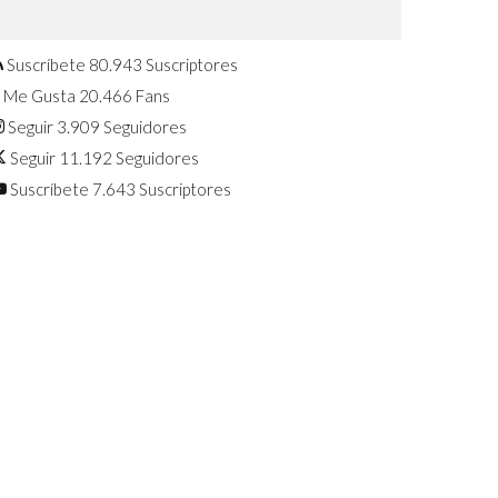
Confirmado: El Huawei Watch GT 7
Pro será presentado este 5 de
agosto
Suscríbete
80.943
Suscriptores
Me Gusta
20.466
Fans
Seguir
3.909
Seguidores
Seguir
11.192
Seguidores
Suscríbete
7.643
Suscriptores