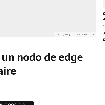
F-35 Lightning II | Créditos: AirSHOW
: un nodo de edge
aire