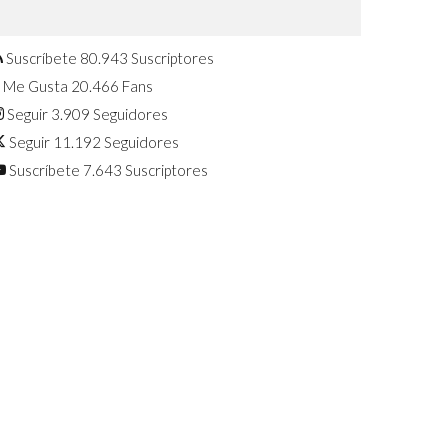
Confirmado: El Huawei Watch GT 7
Pro será presentado este 5 de
agosto
Suscríbete
80.943
Suscriptores
Me Gusta
20.466
Fans
Seguir
3.909
Seguidores
Seguir
11.192
Seguidores
Suscríbete
7.643
Suscriptores