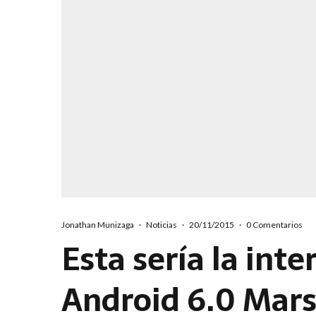
Jonathan Munizaga
·
Noticias
·
20/11/2015
·
0 Comentarios
Esta sería la inte
Android 6.0 Mar