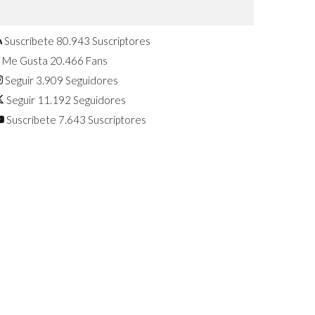
Confirmado: El Huawei Watch GT 7
Pro será presentado este 5 de
agosto
Suscríbete
80.943
Suscriptores
Me Gusta
20.466
Fans
Seguir
3.909
Seguidores
Seguir
11.192
Seguidores
Suscríbete
7.643
Suscriptores