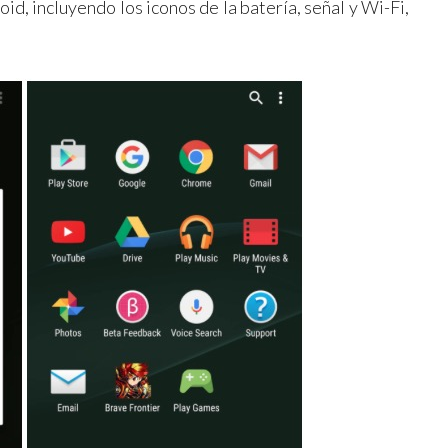
oid, incluyendo los iconos de la batería, señal y Wi-Fi,