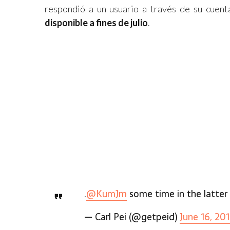
respondió a un usuario a través de su cuen
disponible a fines de julio
.
.
@KumJm
some time in the latter p
— Carl Pei (@getpeid)
June 16, 20