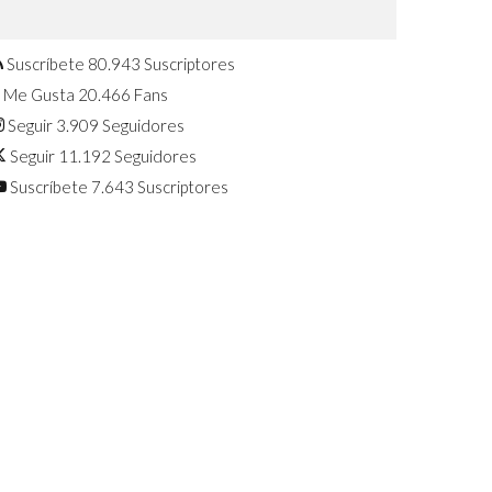
Confirmado: El Huawei Watch GT 7
Pro será presentado este 5 de
agosto
Suscríbete
80.943
Suscriptores
Me Gusta
20.466
Fans
Seguir
3.909
Seguidores
Seguir
11.192
Seguidores
Suscríbete
7.643
Suscriptores