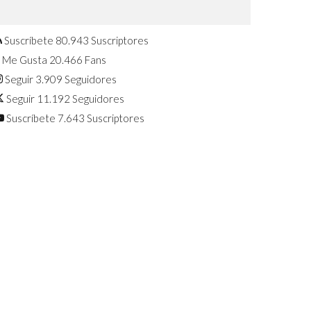
Confirmado: El Huawei Watch GT 7
Pro será presentado este 5 de
agosto
Suscríbete
80.943
Suscriptores
Me Gusta
20.466
Fans
Seguir
3.909
Seguidores
Seguir
11.192
Seguidores
Suscríbete
7.643
Suscriptores