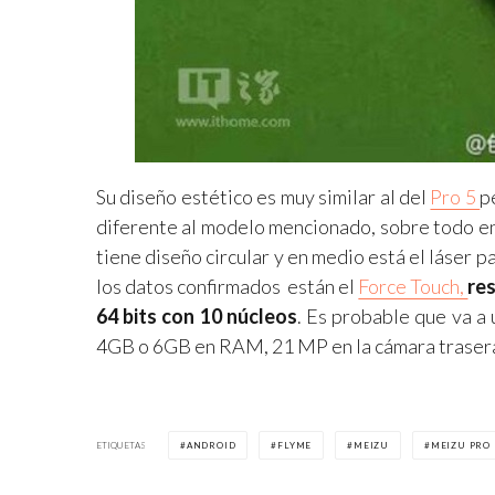
Su diseño estético es muy similar al del
Pro 5
p
diferente al modelo mencionado, sobre todo en l
tiene diseño circular y en medio está el láser 
los datos confirmados están el
Force Touch,
res
64 bits con 10 núcleos
. Es probable que va a 
4GB o 6GB en RAM, 21 MP en la cámara trasera,
ETIQUETAS
ANDROID
FLYME
MEIZU
MEIZU PRO 