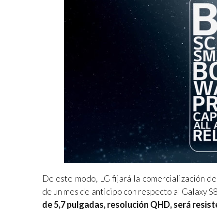
De este modo, LG fijará la comercialización d
de un mes de anticipo con respecto al Galaxy S8
de 5,7 pulgadas, resolución QHD, será resist