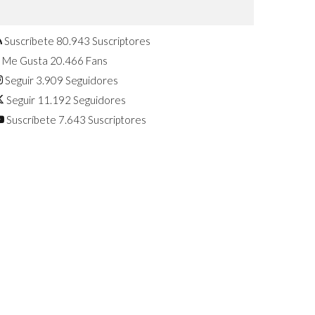
Confirmado: El Huawei Watch GT 7
Pro será presentado este 5 de
agosto
Suscríbete
80.943
Suscriptores
Me Gusta
20.466
Fans
Seguir
3.909
Seguidores
Seguir
11.192
Seguidores
Suscríbete
7.643
Suscriptores