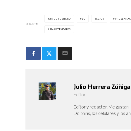
26 DE FEBRERO
LG
LG G6
PRESENTAC
ETIQUETAS
SMARTPHONES
Julio Herrera Zúñiga
Editor
Editor y redactor. Me gustan l
Dolphins, los celulares y los a