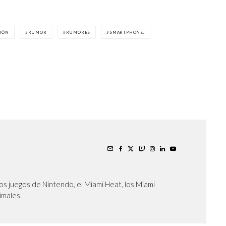
IÓN
RUMOR
RUMORES
SMARTPHONE.
os juegos de Nintendo, el Miami Heat, los Miami
nimales.