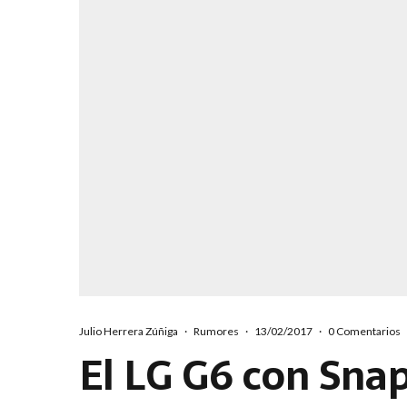
Julio Herrera Zúñiga
·
Rumores
·
13/02/2017
·
0 Comentarios
El LG G6 con Sna