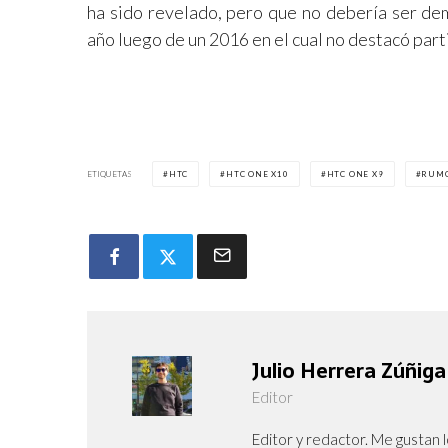
ha sido revelado, pero que no debería ser de
año luego de un 2016 en el cual no destacó par
ETIQUETAS
HTC
HTC ONE X10
HTC ONE X9
RUM
Julio Herrera Zúñiga
Editor
Editor y redactor. Me gustan l