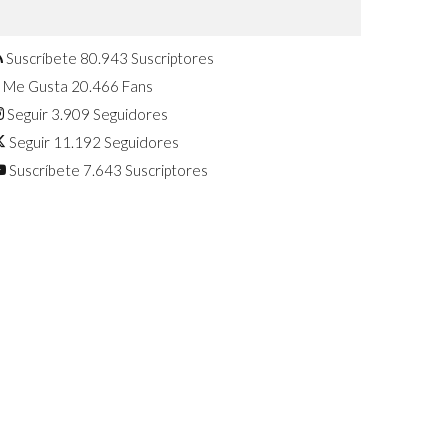
Confirmado: El Huawei Watch GT 7
Pro será presentado este 5 de
agosto
Suscríbete
80.943
Suscriptores
Me Gusta
20.466
Fans
Seguir
3.909
Seguidores
Seguir
11.192
Seguidores
Suscríbete
7.643
Suscriptores