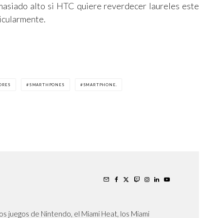
masiado alto si HTC quiere reverdecer laureles este
ticularmente.
ORES
SMARTHPONES
SMARTPHONE.
os juegos de Nintendo, el Miami Heat, los Miami