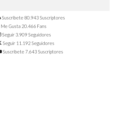
Confirmado: El Huawei Watch GT 7
Pro será presentado este 5 de
agosto
Suscríbete
80.943
Suscriptores
Me Gusta
20.466
Fans
Seguir
3.909
Seguidores
Seguir
11.192
Seguidores
Suscríbete
7.643
Suscriptores