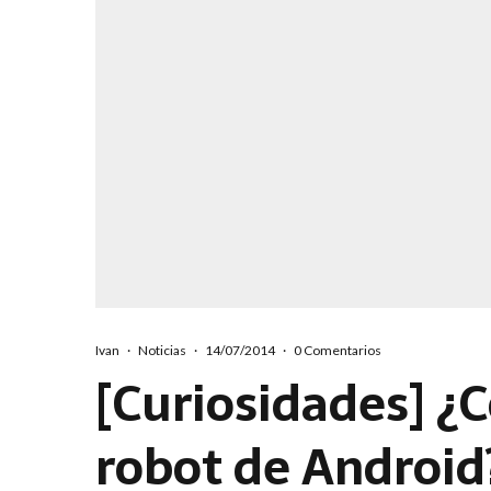
Ivan
·
Noticias
·
14/07/2014
·
0 Comentarios
[Curiosidades] ¿
robot de Android