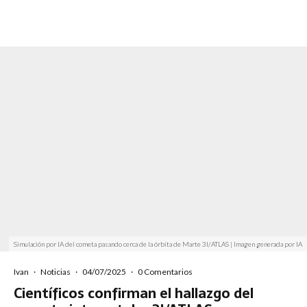
Simulación por IA del cometa pasando cerca de la órbita de Marte 3I/ATLAS | Imagen generada por IA
Ivan
·
Noticias
·
04/07/2025
·
0 Comentarios
Científicos confirman el hallazgo del