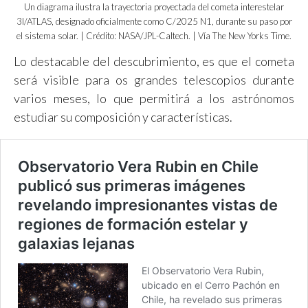
Un diagrama ilustra la trayectoria proyectada del cometa interestelar
3I/ATLAS, designado oficialmente como C/2025 N1, durante su paso por
el sistema solar. | Crédito: NASA/JPL-Caltech. | Vía The New Yorks Time.
Lo destacable del descubrimiento, es que el cometa
será visible para os grandes telescopios durante
varios meses, lo que permitirá a los astrónomos
estudiar su composición y características.