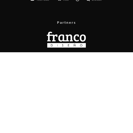
Partners
Menú
Prueba de velocidad
Publicita con nosotros
Contacto
Políticas de privacidad
Políticas de contenido
Copyright © 2025 Pisapapeles Networks