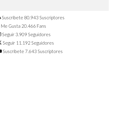
Confirmado: El Huawei Watch GT 7
Pro será presentado este 5 de
agosto
Suscríbete
80.943
Suscriptores
Me Gusta
20.466
Fans
Seguir
3.909
Seguidores
Seguir
11.192
Seguidores
Suscríbete
7.643
Suscriptores