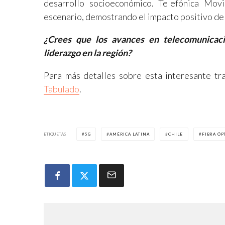
desarrollo socioeconómico. Telefónica Mov
escenario, demostrando el impacto positivo de
¿Crees que los avances en telecomunicaci
liderazgo en la región?
Para más detalles sobre esta interesante tr
Tabulado
.
ETIQUETAS
5G
AMÉRICA LATINA
CHILE
FIBRA ÓP