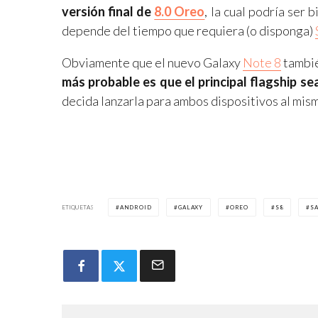
versión final de
8.0 Oreo
, la cual podría ser 
depende del tiempo que requiera (o disponga)
Obviamente que el nuevo Galaxy
Note 8
tambié
más probable es que el principal flagship sea
decida lanzarla para ambos dispositivos al mis
ETIQUETAS
ANDROID
GALAXY
OREO
S8
S