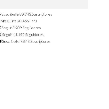
Confirmado: El Huawei Watch GT 7
Pro será presentado este 5 de
agosto
Suscríbete
80.943
Suscriptores
Me Gusta
20.466
Fans
Seguir
3.909
Seguidores
Seguir
11.192
Seguidores
Suscríbete
7.643
Suscriptores