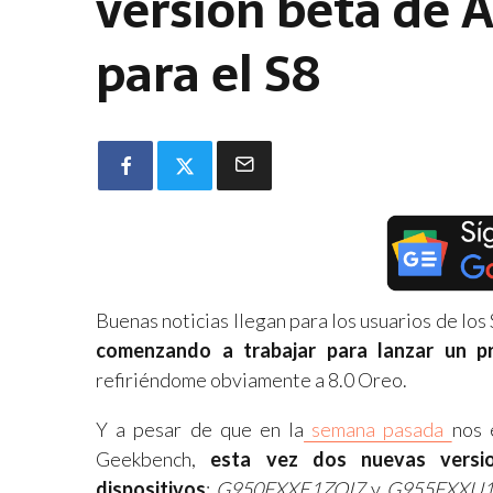
versión beta de 
para el S8
Buenas noticias llegan para los usuarios de lo
comenzando a trabajar para lanzar un p
refiriéndome obviamente a 8.0 Oreo.
Y a pesar de que en la
semana pasada
nos 
Geekbench,
esta vez dos nuevas versi
dispositivos
:
G950FXXE1ZQI7
y
G955FXXU1