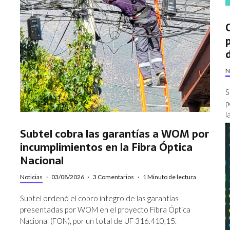
N
S
p
l
Subtel cobra las garantías a WOM por
incumplimientos en la Fibra Óptica
Nacional
Noticias
·
03/08/2026
·
3 Comentarios
·
1 Minuto de lectura
Subtel ordenó el cobro íntegro de las garantías
presentadas por WOM en el proyecto Fibra Óptica
Nacional (FON), por un total de UF 316.410,15.