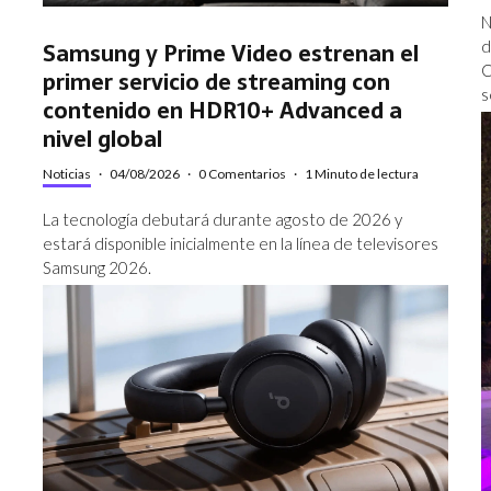
N
d
Samsung y Prime Video estrenan el
C
primer servicio de streaming con
s
contenido en HDR10+ Advanced a
nivel global
Noticias
·
04/08/2026
·
0 Comentarios
·
1 Minuto de lectura
La tecnología debutará durante agosto de 2026 y
estará disponible inicialmente en la línea de televisores
Samsung 2026.