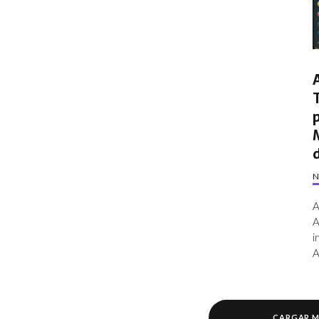
N
A
A
i
A
CARGAR 