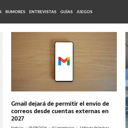
S
RUMORES
ENTREVISTAS
GUÍAS
JUEGOS
Gmail dejará de permitir el envío de
correos desde cuentas externas en
2027
Noticias
·
05/08/2026
·
0 Comentarios
·
1 Minuto de lectura