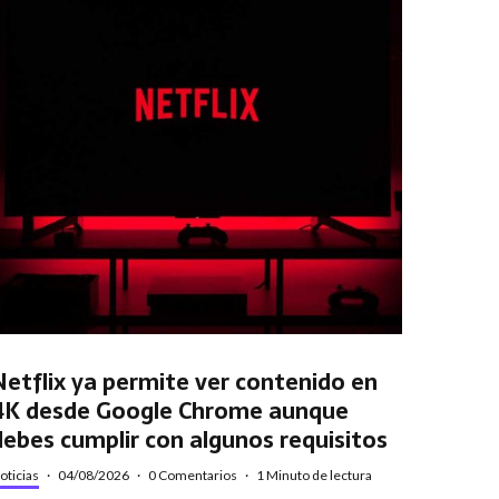
Netflix ya permite ver contenido en
4K desde Google Chrome aunque
debes cumplir con algunos requisitos
oticias
·
04/08/2026
·
0 Comentarios
·
1 Minuto de lectura