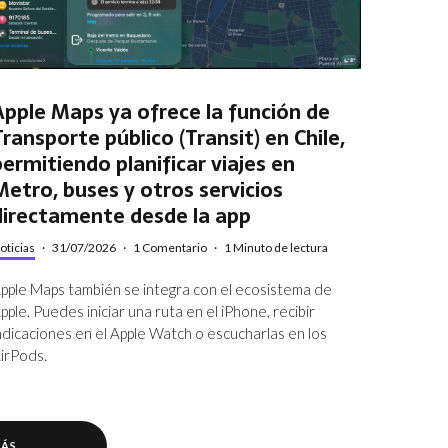
Apple Maps ya ofrece la función de
Transporte público (Transit) en Chile,
permitiendo planificar viajes en
Metro, buses y otros servicios
directamente desde la app
oticias
·
31/07/2026
·
1 Comentario
·
1 Minuto de lectura
pple Maps también se integra con el ecosistema de
pple. Puedes iniciar una ruta en el iPhone, recibir
ndicaciones en el Apple Watch o escucharlas en los
irPods.
MÁS