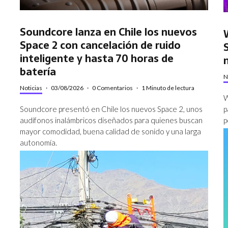
Soundcore lanza en Chile los nuevos
Space 2 con cancelación de ruido
inteligente y hasta 70 horas de
batería
N
Noticias
·
03/08/2026
·
0 Comentarios
·
1 Minuto de lectura
W
p
Soundcore presentó en Chile los nuevos Space 2, unos
p
audífonos inalámbricos diseñados para quienes buscan
mayor comodidad, buena calidad de sonido y una larga
autonomía.