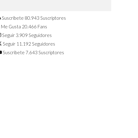
Confirmado: El Huawei Watch GT 7
Pro será presentado este 5 de
agosto
Suscríbete
80.943
Suscriptores
Me Gusta
20.466
Fans
Seguir
3.909
Seguidores
Seguir
11.192
Seguidores
Suscríbete
7.643
Suscriptores