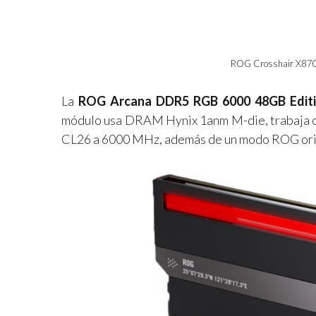
ROG Crosshair X870E 
La
ROG Arcana DDR5 RGB 6000 48GB Editi
módulo usa DRAM Hynix 1anm M-die, trabaja co
CL26 a 6000 MHz, además de un modo ROG orie