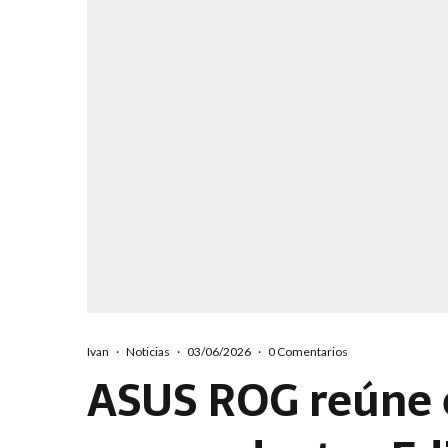
Ivan
·
Noticias
·
03/06/2026
·
0 Comentarios
ASUS ROG reúne