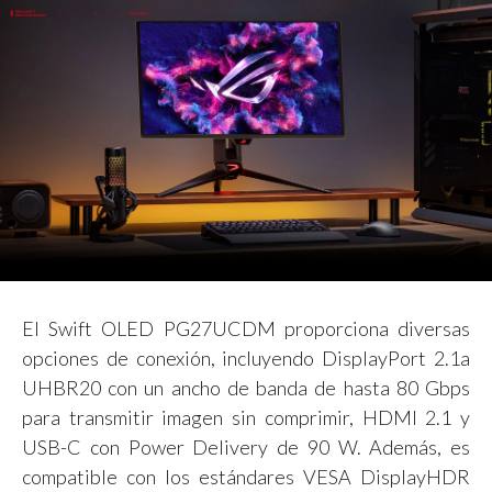
El Swift OLED PG27UCDM proporciona diversas
opciones de conexión, incluyendo DisplayPort 2.1a
UHBR20 con un ancho de banda de hasta 80 Gbps
para transmitir imagen sin comprimir, HDMI 2.1 y
USB-C con Power Delivery de 90 W. Además, es
compatible con los estándares VESA DisplayHDR