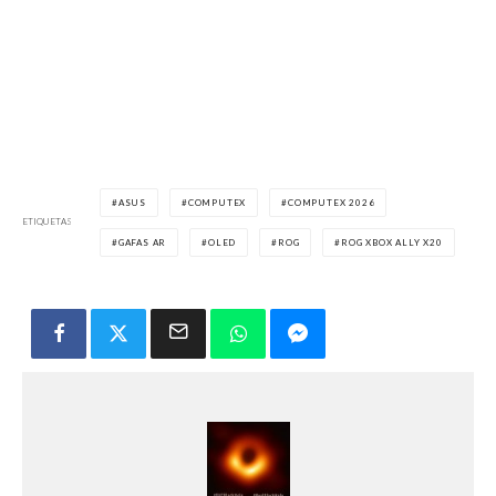
ASUS
COMPUTEX
COMPUTEX 2026
ETIQUETAS
GAFAS AR
OLED
ROG
ROG XBOX ALLY X20