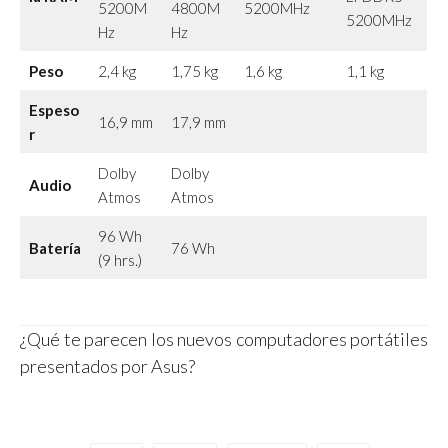
5200M
4800M
5200MHz
5200MHz
Hz
Hz
Peso
2,4 kg
1,75 kg
1,6 kg
1,1 kg
Espeso
16,9 mm
17,9 mm
r
Dolby
Dolby
Audio
Atmos
Atmos
96 Wh
Batería
76 Wh
(9 hrs.)
¿Qué te parecen los nuevos computadores portátiles
presentados por Asus?