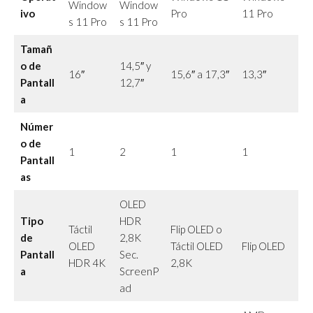
Window
Window
ivo
Pro
11 Pro
s 11 Pro
s 11 Pro
Tamañ
o de
14,5″ y
16″
15,6″ a 17,3″
13,3″
Pantall
12,7″
a
Númer
o de
1
2
1
1
Pantall
as
OLED
Tipo
HDR
Táctil
Flip OLED o
de
2,8K
OLED
Táctil OLED
Flip OLED
Pantall
Sec.
HDR 4K
2,8K
a
ScreenP
ad