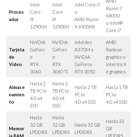
AMD
Intel
Intel
Intel Core i7
Ryzen 7
Proces
Core
Core
o
6800U
ador
i9
i9
AMD Ryzen
o Intel®
12900H
12900H
9 6900HX
Core i7
NVIDIA
NVIDIA
Intel Arc
AMD
Tarjeta
GeForc
GeForc
A370M o
Radeon
de
e
e
NVIDIA
graphics o
Video
RTX
RTX
GeForce
Intel Iris X
3060
3060 Ti
RTX 3050
e graphics
Hasta 2
Hasta 2
Almace
Hasta 2 TB
Hasta 1 TB
TB PCIe
TB PCIe
namien
PCIe
PCIe
4.0 x4
4.0 x4
to
4.0 x4 SSD
4.0 x4 SSD
SSD
SSD
Hasta
Hasta
Hasta 32
32 GB
32 GB
Hasta 32 GB
Memor
GB
LPDDR5
LPDDR5
LPDDR5
ia RAM
LPDDR5