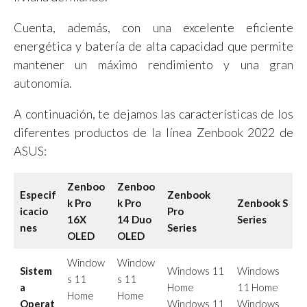
Cuenta, además, con una excelente eficiente
energética y batería de alta capacidad que permite
mantener un máximo rendimiento y una gran
autonomía.
A continuación, te dejamos las características de los
diferentes productos de la línea Zenbook 2022 de
ASUS:
Zenboo
Zenboo
Especif
Zenbook
k Pro
k Pro
Zenbook S
icacio
Pro
16X
14 Duo
Series
nes
Series
OLED
OLED
Window
Window
Sistem
Windows 11
Windows
s 11
s 11
a
Home
11 Home
Home
Home
Operat
Windows 11
Windows