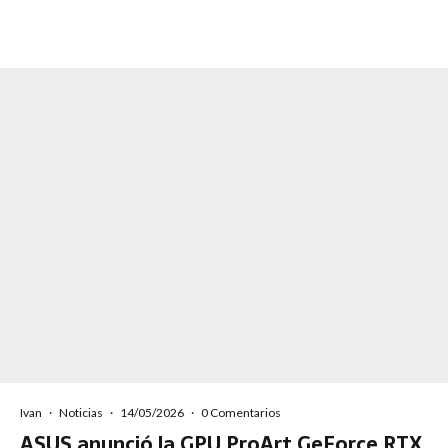
Ivan
·
Noticias
·
14/05/2026
·
0 Comentarios
ASUS anunció la GPU ProArt GeForce RTX