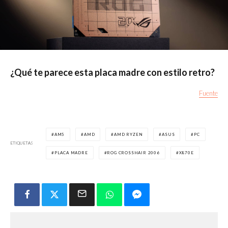
¿Qué te parece esta placa madre con estilo retro?
Fuente
AM5
AMD
AMD RYZEN
ASUS
PC
ETIQUETAS
PLACA MADRE
ROG CROSSHAIR 2006
X870E