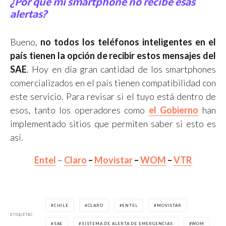
¿Por qué mi smartphone no recibe esas
alertas?
Bueno,
no todos los teléfonos inteligentes en el
país tienen la opción de recibir estos mensajes del
SAE
. Hoy en día gran cantidad de los smartphones
comercializados en el país tienen compatibilidad con
este servicio. Para revisar si el tuyo está dentro de
esos, tanto los operadores como
el Gobierno
han
implementado sitios que permiten saber si esto es
así.
Entel
–
Claro
–
Movistar
–
WOM
–
VTR
CHILE
CLARO
ENTEL
MOVISTAR
ETIQUETAS
SAE
SISTEMA DE ALERTA DE EMERGENCIAS
WOM