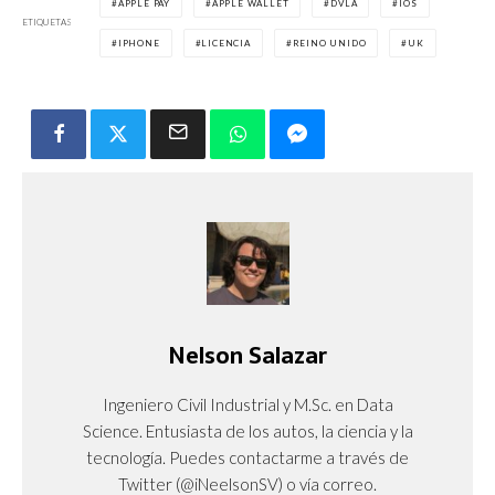
APPLE PAY
APPLE WALLET
DVLA
IOS
ETIQUETAS
IPHONE
LICENCIA
REINO UNIDO
UK
Nelson Salazar
Ingeniero Civil Industrial y M.Sc. en Data
Science. Entusiasta de los autos, la ciencia y la
tecnología. Puedes contactarme a través de
Twitter (@iNeelsonSV) o vía correo.