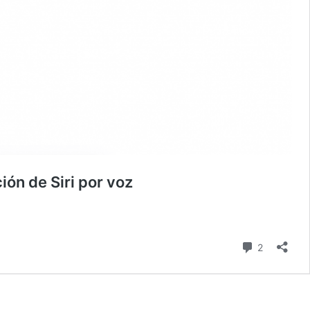
ón de Siri por voz
comentari
2