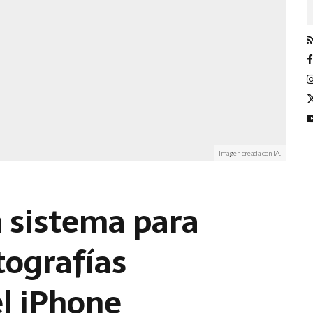
Imagen creada con IA.
 sistema para
tografías
l iPhone