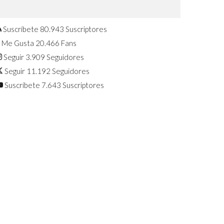
Confirmado: El Huawei Watch GT 7
Pro será presentado este 5 de
agosto
Suscríbete
80.943
Suscriptores
Me Gusta
20.466
Fans
Seguir
3.909
Seguidores
Seguir
11.192
Seguidores
Suscríbete
7.643
Suscriptores