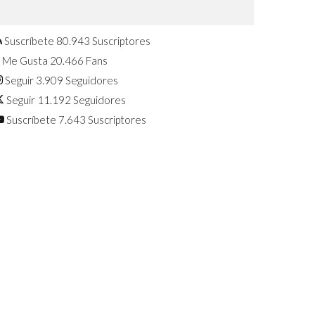
Confirmado: El Huawei Watch GT 7
Pro será presentado este 5 de
agosto
Suscríbete
80.943
Suscriptores
Me Gusta
20.466
Fans
Seguir
3.909
Seguidores
Seguir
11.192
Seguidores
Suscríbete
7.643
Suscriptores