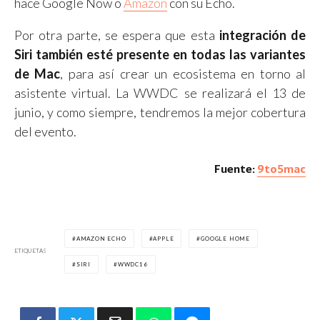
hace Google Now o
Amazon
con su Echo.
Por otra parte, se espera que esta
integración de
Siri también esté presente en todas las variantes
de Mac
, para así crear un ecosistema en torno al
asistente virtual. La WWDC se realizará el 13 de
junio, y como siempre, tendremos la mejor cobertura
del evento.
Fuente:
9to5mac
AMAZON ECHO
APPLE
GOOGLE HOME
ETIQUETAS
SIRI
WWDC16