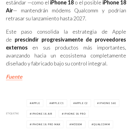
estándar —como el
iPhone 18
o el posible
iPhone 18
Air
— mantendrán módems Qualcomm y podrían
retrasar su lanzamiento hasta 2027.
Este paso consolida la estrategia de Apple
de
prescindir progresivamente de proveedores
externos
en sus productos más importantes,
avanzando hacia un ecosistema completamente
diseñado y fabricado bajo su control integral.
Fuente
APPLE
APPLE C1
APPLE C2
IPHONE 16E
ETIQUETAS
IPHONE 18 AIR
IPHONE 18 PRO
IPHONE 18 PRO MAX
MÓDEM
QUALCOMM