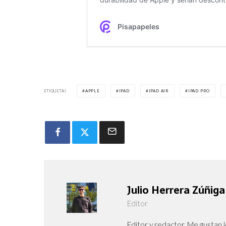
ETIQUETAS
APPLE
IPAD
IPAD AIR
IPAD PRO
Julio Herrera Zúñiga
Editor
Editor y redactor. Me gustan l