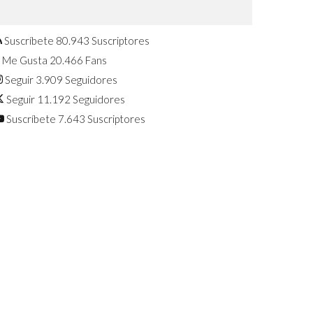
Confirmado: El Huawei Watch GT 7
Pro será presentado este 5 de
agosto
Suscríbete
80.943
Suscriptores
Me Gusta
20.466
Fans
Seguir
3.909
Seguidores
Seguir
11.192
Seguidores
Suscríbete
7.643
Suscriptores