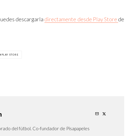
 puedes descargarla
directamente desde Play Store
de
PLAY STORE
n
orado del fútbol. Co-fundador de Pisapapeles