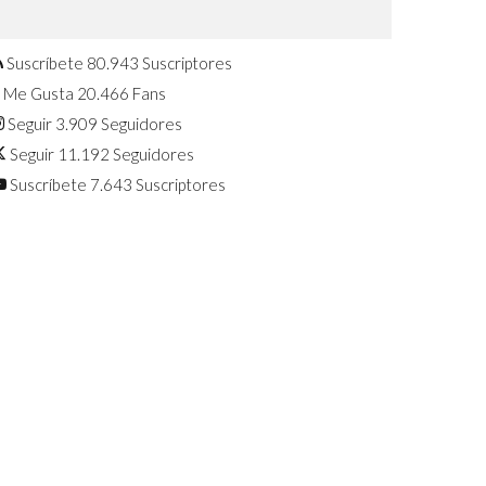
Confirmado: El Huawei Watch GT 7
Pro será presentado este 5 de
agosto
Suscríbete
80.943
Suscriptores
Me Gusta
20.466
Fans
Seguir
3.909
Seguidores
Seguir
11.192
Seguidores
Suscríbete
7.643
Suscriptores