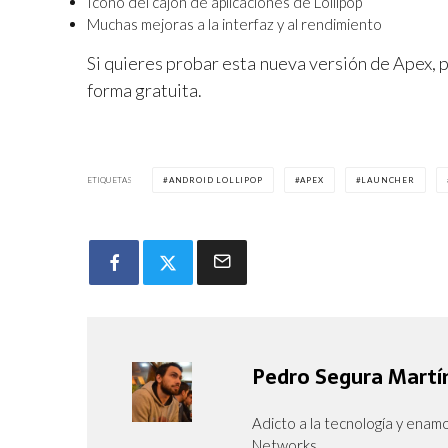
Icono del cajón de aplicaciones de Lollipop
Muchas mejoras a la interfaz y al rendimiento
Si quieres probar esta nueva versión de Apex,
forma gratuita.
ETIQUETAS
ANDROID LOLLIPOP
APEX
LAUNCHER
Pedro Segura Martí
Adicto a la tecnología y enam
Networks.