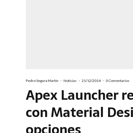
Pedro Segura Martín
·
Noticias
·
21/12/2014
·
0 Comentarios
Apex Launcher re
con Material Des
opciones