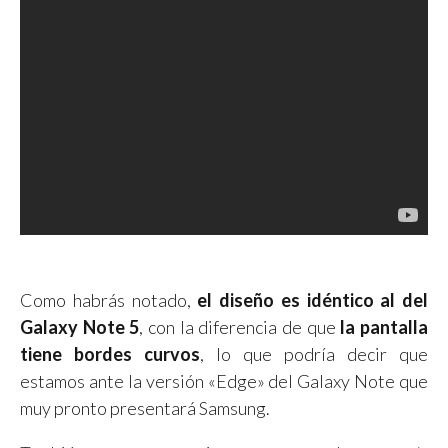
Como habrás notado,
el diseño es idéntico al del
Galaxy Note 5
, con la diferencia de que
la pantalla
tiene bordes curvos
, lo que podría decir que
estamos ante la versión «Edge» del Galaxy Note que
muy pronto presentará Samsung.