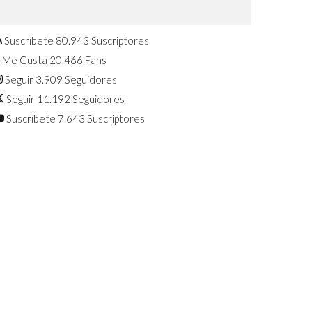
Confirmado: El Huawei Watch GT 7
Pro será presentado este 5 de
agosto
Suscríbete
80.943
Suscriptores
Me Gusta
20.466
Fans
Seguir
3.909
Seguidores
Seguir
11.192
Seguidores
Suscríbete
7.643
Suscriptores