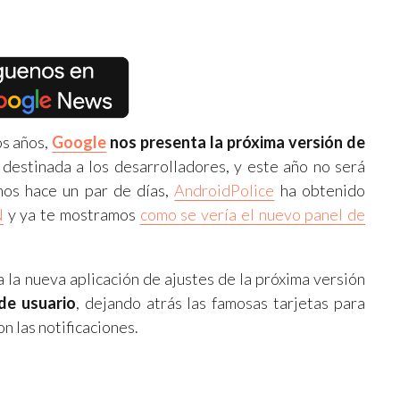
os años,
Google
nos presenta la próxima versión de
 destinada a los desarrolladores, y este año no será
os hace un par de días,
AndroidPolice
ha obtenido
N
y ya te mostramos
como se vería el nuevo panel de
 la nueva aplicación de ajustes de la próxima versión
 de usuario
, dejando atrás las famosas tarjetas para
on las notificaciones.