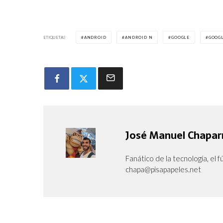
ETIQUETAS
ANDROID
ANDROID N
GOOGLE
GOOGL
José Manuel Chapar
Fanático de la tecnología, el fú
chapa@pisapapeles.net