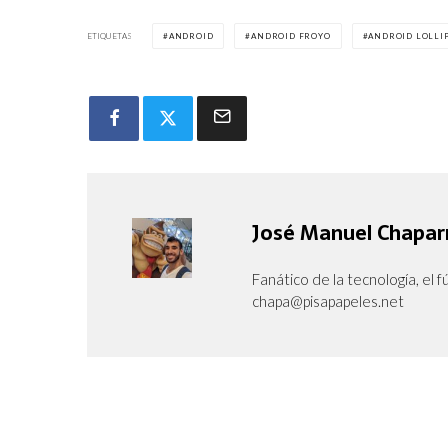
ETIQUETAS
ANDROID
ANDROID FROYO
ANDROID LOLLI
José Manuel Chapar
Fanático de la tecnología, el fú
chapa@pisapapeles.net