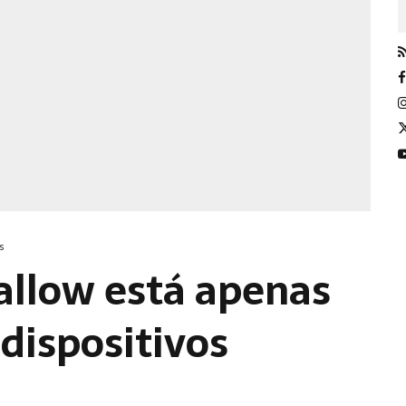
s
llow está apenas
 dispositivos