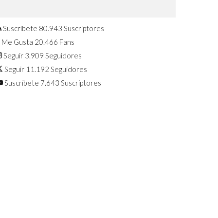
Confirmado: El Huawei Watch GT 7
Pro será presentado este 5 de
agosto
Suscríbete
80.943
Suscriptores
Me Gusta
20.466
Fans
Seguir
3.909
Seguidores
Seguir
11.192
Seguidores
Suscríbete
7.643
Suscriptores