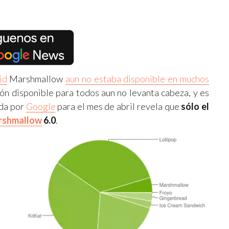
id
Marshmallow
aun no estaba disponible en muchos
sión disponible para todos aun no levanta cabeza, y es
ada por
Google
para el mes de abril revela que
sólo el
rshmallow
6.0
.