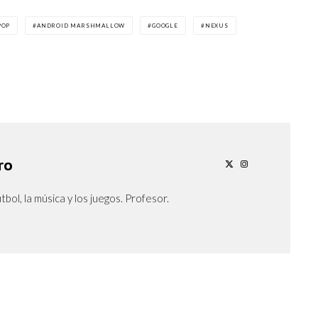
POP
ANDROID MARSHMALLOW
GOOGLE
NEXUS
ro
tbol, la música y los juegos. Profesor.