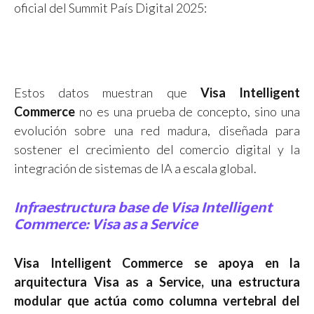
oficial del Summit País Digital 2025:
Estadísti
Estadísti
Estadísti
Estadísti
Estadísti
Estadísti
cas
cas
cas
cas
cas
cas
globales
globales
globales
globales
globales
globales
según
según
según
según
según
según
Visa |
Visa |
Visa |
Visa |
Visa |
Estos datos muestran que
Visa Intelligent
Visa |
Créditos:
Créditos:
Créditos:
Créditos:
Créditos:
Commerce
no es una prueba de concepto, sino una
Créditos:
Visa
Visa
Visa
Visa
Visa
Visa
evolución sobre una red madura, diseñada para
sostener el crecimiento del comercio digital y la
integración de sistemas de IA a escala global.
Infraestructura base de Visa Intelligent
Commerce: Visa as a Service
Visa Intelligent Commerce se apoya en la
arquitectura Visa as a Service, una estructura
modular que actúa como columna vertebral del