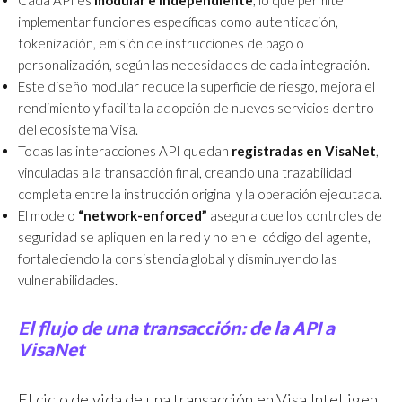
Cada API es
modular e independiente
, lo que permite
implementar funciones específicas como autenticación,
tokenización, emisión de instrucciones de pago o
personalización, según las necesidades de cada integración.
Este diseño modular reduce la superficie de riesgo, mejora el
rendimiento y facilita la adopción de nuevos servicios dentro
del ecosistema Visa.
Todas las interacciones API quedan
registradas en VisaNet
,
vinculadas a la transacción final, creando una trazabilidad
completa entre la instrucción original y la operación ejecutada.
El modelo
“network-enforced”
asegura que los controles de
seguridad se apliquen en la red y no en el código del agente,
fortaleciendo la consistencia global y disminuyendo las
vulnerabilidades.
El flujo de una transacción: de la API a
VisaNet
El ciclo de vida de una transacción en Visa Intelligent