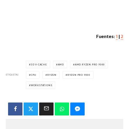
Fuentes:
1
|
2
3D V-CACHE
AMD
AMD RYZEN PRO 9000
ETIQUETAS
CPU
RYZEN
RYZEN PRO 9000
WORKSTATIONS