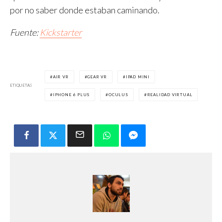
por no saber donde estaban caminando.
Fuente:
Kickstarter
AIR VR
GEAR VR
IPAD MINI
ETIQUETAS
IPHONE 6 PLUS
OCULUS
REALIDAD VIRTUAL