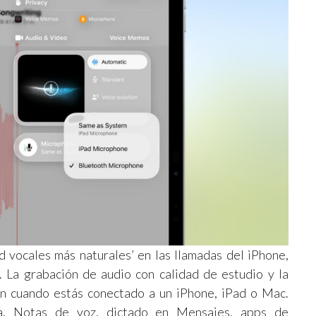
 vocales más naturales’ en las llamadas del iPhone,
 La grabación de audio con calidad de estudio y la
an cuando estás conectado a un iPhone, iPad o Mac.
a, Notas de voz, dictado en Mensajes, apps de