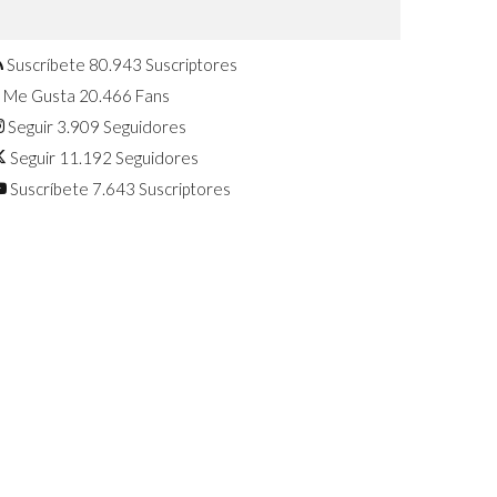
Confirmado: El Huawei Watch GT 7
Pro será presentado este 5 de
agosto
Suscríbete
80.943
Suscriptores
Me Gusta
20.466
Fans
Seguir
3.909
Seguidores
Seguir
11.192
Seguidores
Suscríbete
7.643
Suscriptores