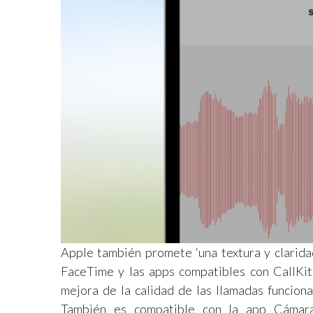
Apple también promete ‘una textura y claridad
FaceTime y las apps compatibles con CallKit.
mejora de la calidad de las llamadas funcion
También es compatible con la app Cámar