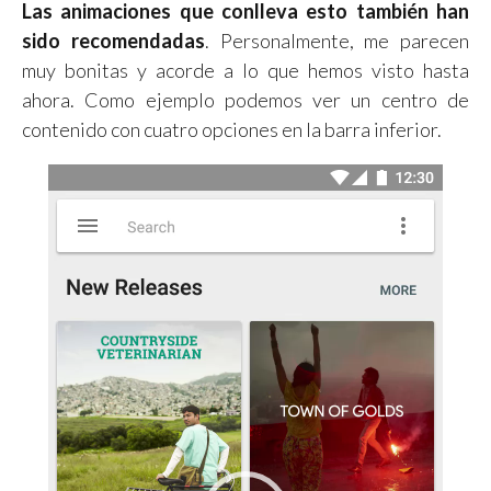
Las animaciones que conlleva esto también han
sido recomendadas
. Personalmente, me parecen
muy bonitas y acorde a lo que hemos visto hasta
ahora. Como ejemplo podemos ver un centro de
contenido con cuatro opciones en la barra inferior.
R
e
p
r
o
d
u
c
t
o
r
d