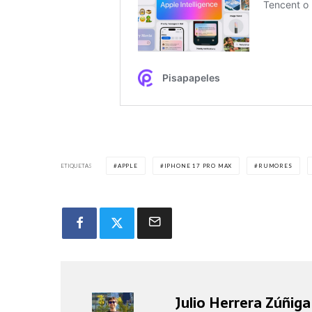
ETIQUETAS
APPLE
IPHONE 17 PRO MAX
RUMORES
Julio Herrera Zúñiga