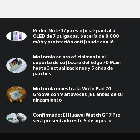
Redmi Note 17 ya es oficial:
Redmi Note 17 ya es oficial: pantalla
pantalla OLED de 7 pulgadas,
OLED de 7 pulgadas, batería de 8.000
batería de 8.000 mAh y
mAh y protección antifraude con IA
protección antifraude con IA
Motorola aclara oficialmente el
soporte de software del Edge 70 Max:
hasta 3 actualizaciones y 5 años de
parches
Motorola muestra la Moto Pad 70
Groove con 9 altavoces JBL antes de su
alnzamiento
Confirmado: El Huawei Watch GT 7 Pro
será presentado este 5 de agosto