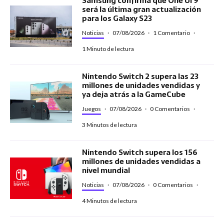
Samsung confirma que One UI 9
será la última gran actualización
para los Galaxy S23
Noticias
·
07/08/2026
·
1 Comentario
·
1 Minuto de lectura
Nintendo Switch 2 supera las 23
millones de unidades vendidas y
ya deja atrás a la GameCube
Juegos
·
07/08/2026
·
0 Comentarios
·
3 Minutos de lectura
Nintendo Switch supera los 156
millones de unidades vendidas a
nivel mundial
Noticias
·
07/08/2026
·
0 Comentarios
·
4 Minutos de lectura