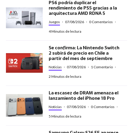
PS6 podría duplicar el
rendimiento de PS5 gracias a la
arquitectura AMD RDNA 5
Juegos
·
07/08/2026
·
0 Comentarios
·
4 Minutos de lectura
Se confirma: La Nintendo Switch
2 subirá de precio en Chile a
partir del mes de septiembre
Noticias
·
07/08/2026
·
1 Comentario
·
2 Minutos de lectura
La escasez de DRAM amenaza el
lanzamiento del iPhone 18 Pro
Noticias
·
07/08/2026
·
0 Comentarios
·
5 Minutos de lectura
Samsung Galaxy S26 FE aparece